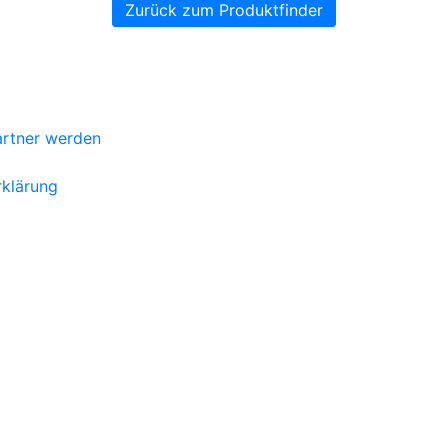
Zurück zum Produktfinder
artner werden
klärung
m
ook