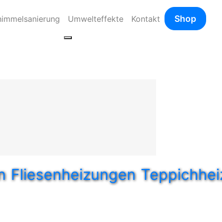
Shop
himmelsanierung
Umwelteffekte
Kontakt
n
Fliesenheizungen
Teppichhe