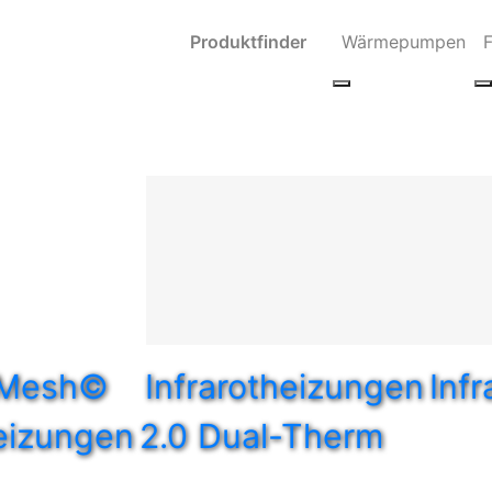
Produktfinder
Wärmepumpen
aMesh©
Infrarotheizungen
Inf
eizungen
2.0 Dual-Therm